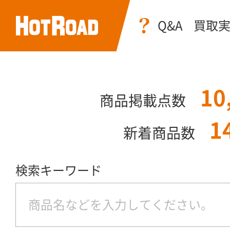
Q&A
買取
10
商品掲載点数
1
新着商品数
検索キーワード