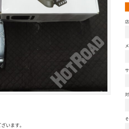
店
メ
サ
対
そ
ございます。