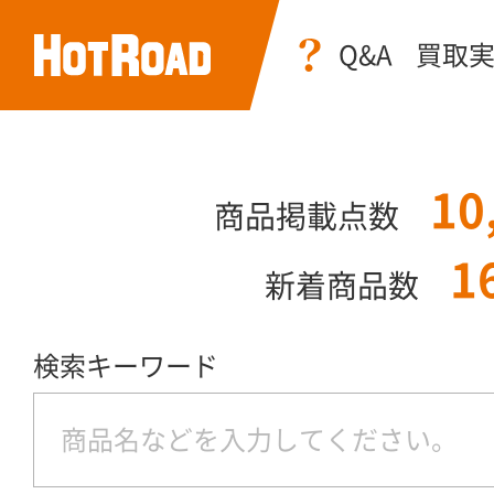
Q&A
買取
10
商品掲載点数
1
新着商品数
検索キーワード