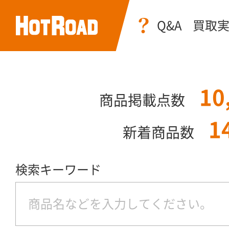
Q&A
買取
10
商品掲載点数
1
新着商品数
検索キーワード