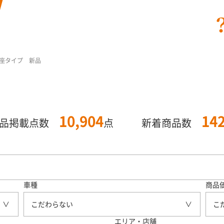
座タイプ 新品
10,904
14
商品掲載点数
点
新着商品数
車種
商品
こだわらない
こ
エリア・店舗