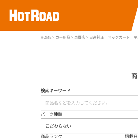
HOME
>
カー用品
>
東郷店
>
日産純正 マックガード 平
検索キーワード
パーツ種類
こだわらない
商品ランク
掲載日