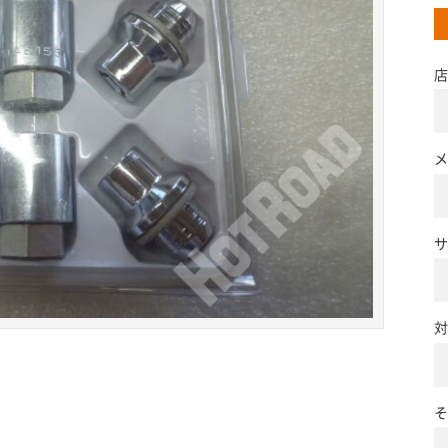
店
メ
サ
対
そ