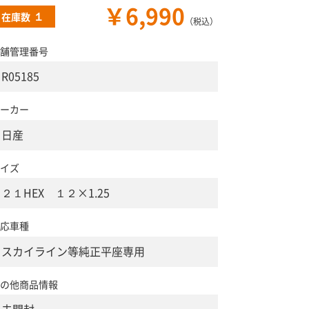
￥6,990
１
在庫数
（税込）
舗管理番号
R05185
ーカー
日産
イズ
２１HEX １２×1.25
応車種
スカイライン等純正平座専用
の他商品情報