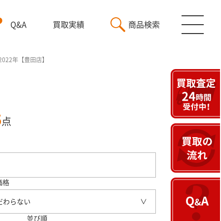
Q&A
買取実績
商品検索
18 2022年【豊田店】
5
点
価格
だわらない
並び順