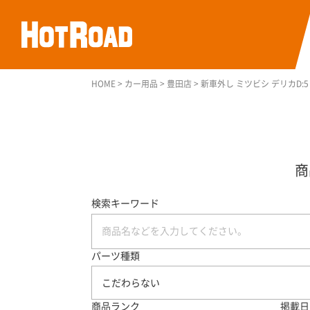
HOME
>
カー用品
>
豊田店
>
新車外し ミツビシ デリカD:5 純正 
検索キーワード
パーツ種類
こだわらない
商品ランク
掲載日