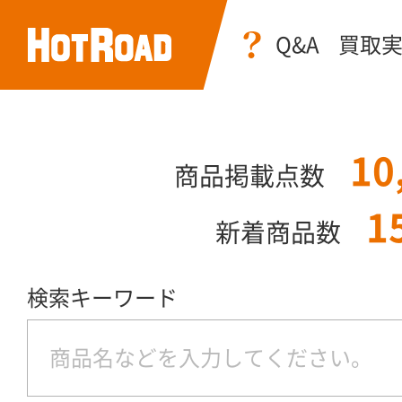
Q&A
買取
10
商品掲載点数
1
新着商品数
検索キーワード