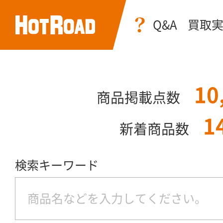
Q&A
買取
10
商品掲載点数
1
新着商品数
検索キーワード