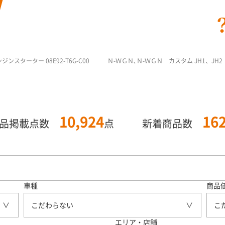
ジンスターター 08E92-T6G-C00 Ｎ-ＷＧＮ､Ｎ-ＷＧＮ カスタム JH1、JH
10,924
16
商品掲載点数
点
新着商品数
車種
商品
こだわらない
こ
エリア・店舗