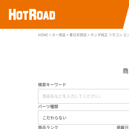
HOME
>
カー用品
>
春日井西店
>
ホンダ純正 リモコン エン
検索キーワード
パーツ種類
こだわらない
商品ランク
掲載日