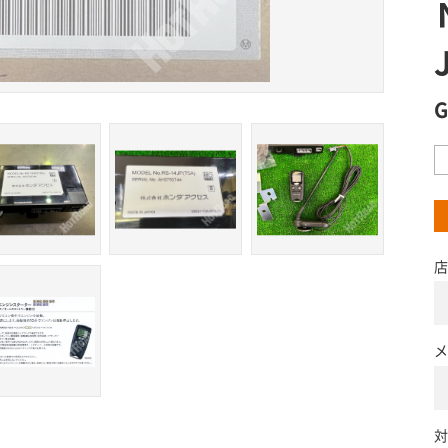
店
メ
対