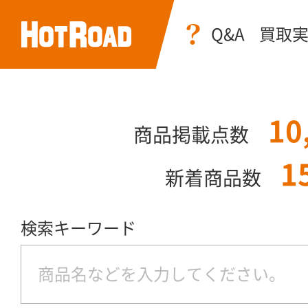
Q&A
買取
10
商品掲載点数
1
新着商品数
検索キーワード