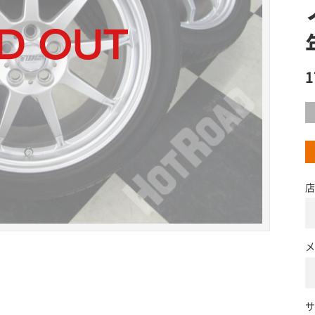
店
メ
サ