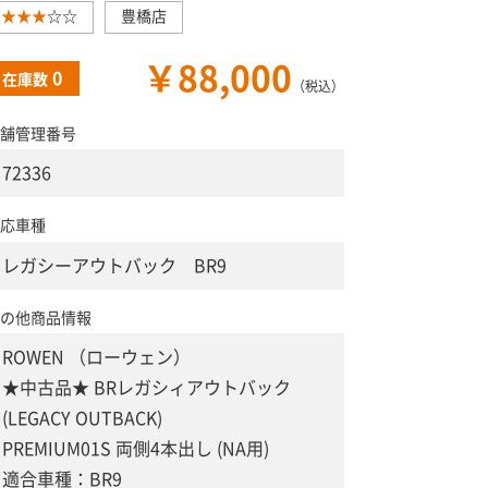
★★★
☆☆
豊橋店
￥88,000
0
在庫数
（税込）
舗管理番号
72336
応車種
レガシーアウトバック BR9
の他商品情報
ROWEN （ローウェン）
★中古品★ BRレガシィアウトバック
(LEGACY OUTBACK)
PREMIUM01S 両側4本出し (NA用)
適合車種：BR9