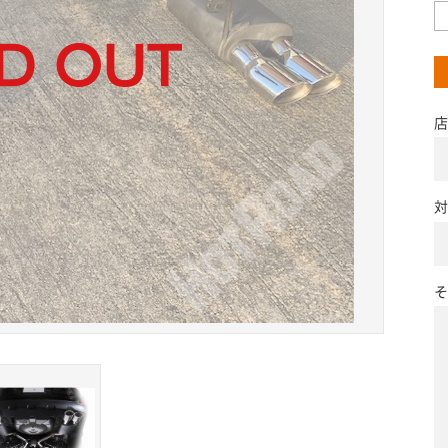
店
対
そ