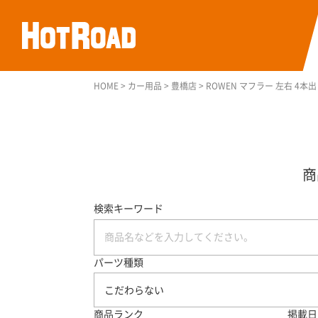
HOME
>
カー用品
>
豊橋店
>
ROWEN マフラー 左右 4本
検索キーワード
パーツ種類
こだわらない
商品ランク
掲載日