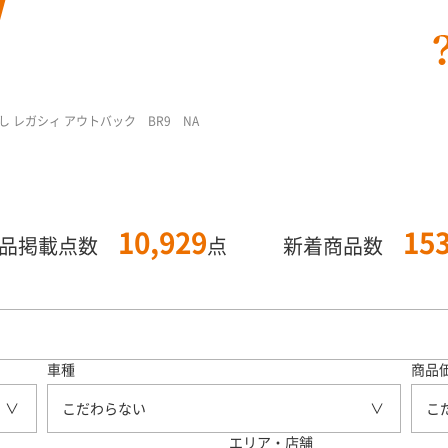
出し レガシィ アウトバック BR9 NA
10,929
15
商品掲載点数
点
新着商品数
車種
商品
こだわらない
こ
エリア・店舗