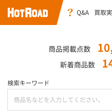
Q&A
買取
10
商品掲載点数
1
新着商品数
検索キーワード