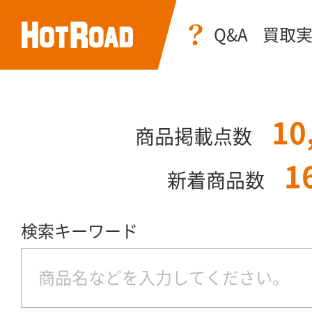
Q&A
買取
10
商品掲載点数
1
新着商品数
検索キーワード