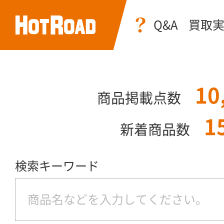
Q&A
買取
10
商品掲載点数
1
新着商品数
検索キーワード