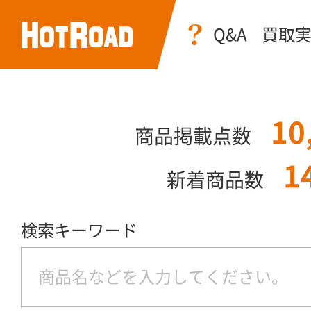
Q&A
買取
10
商品掲載点数
1
新着商品数
検索キーワード