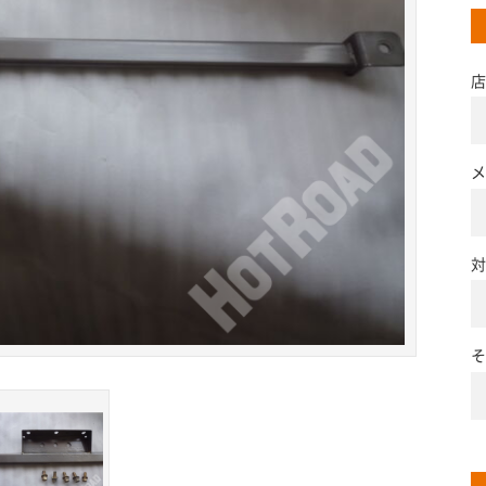
店
メ
対
そ