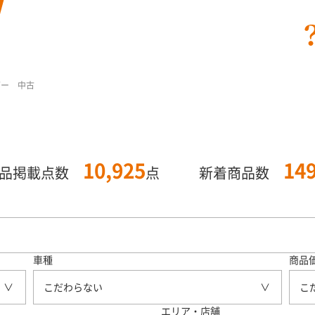
バー 中古
10,925
14
商品掲載点数
点
新着商品数
車種
商品
こだわらない
こ
エリア・店舗