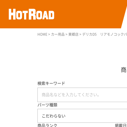
HOME
>
カー用品
>
東郷店
>
デリカD5 リアモノコック
検索キーワード
パーツ種類
こだわらない
商品ランク
掲載日