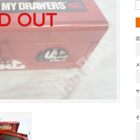
店
メ
サ
そ