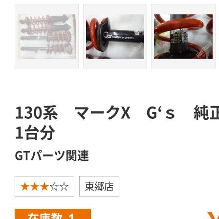
130系 マークX G‘ｓ 
1台分
GTパーツ関連
★★★
☆☆
東郷店
１
在庫数