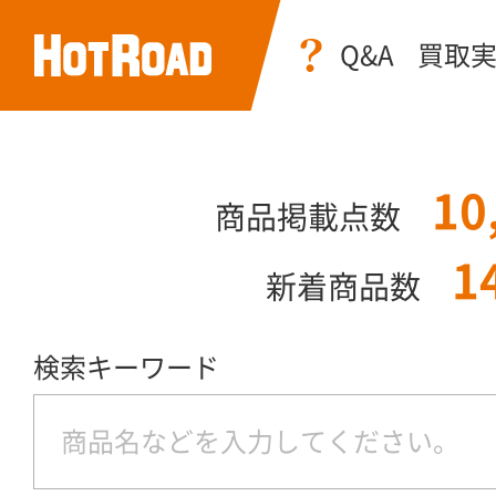
Q&A
買取
10
商品掲載点数
1
新着商品数
検索キーワード