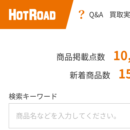
Q&A
買取
10
商品掲載点数
1
新着商品数
検索キーワード