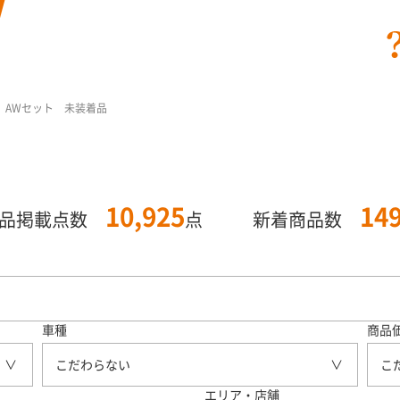
19 AWセット 未装着品
10,925
14
商品掲載点数
点
新着商品数
車種
商品
こだわらない
こ
エリア・店舗