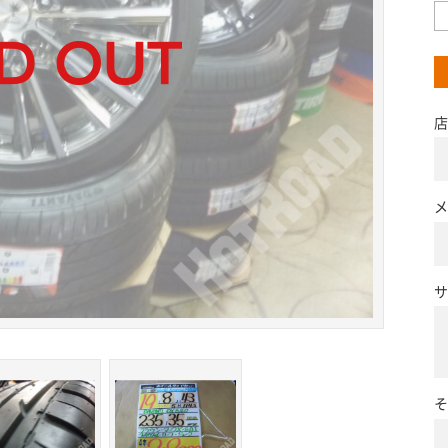
店
メ
サ
そ