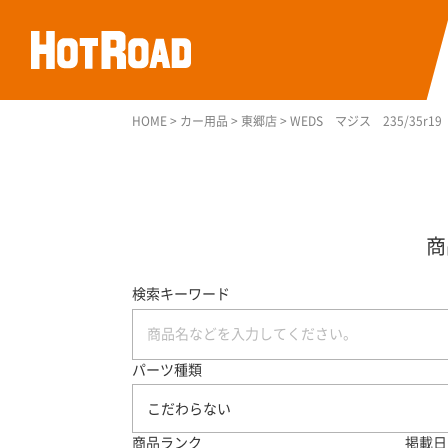
HOME
>
カー用品
>
東郷店
>
WEDS マジス 235/35r
検索キーワード
パーツ種類
こだわらない
商品ランク
掲載日