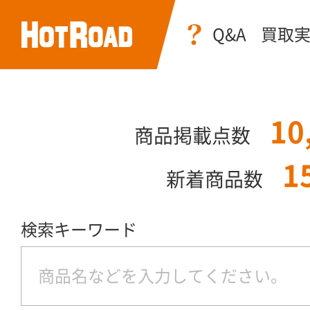
Q&A
買取
10
商品掲載点数
1
新着商品数
検索キーワード