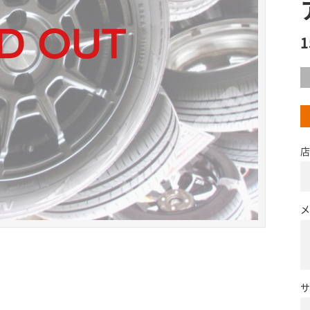
店
メ
サ