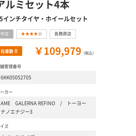
アルミセット4本
15インチタイヤ・ホイールセット
中古
★★★★
☆
各務原店
￥109,979
0
在庫数
（税込）
舗管理番号
6KK05052705
ーカー
AME GALERNA REFINO / トーヨー
ナノエナジー3
イズ