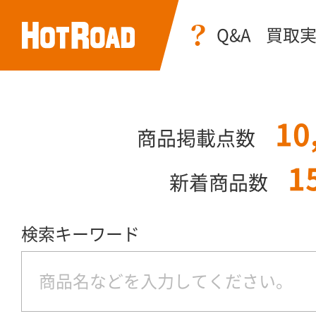
Q&A
買取
10
商品掲載点数
1
新着商品数
検索キーワード