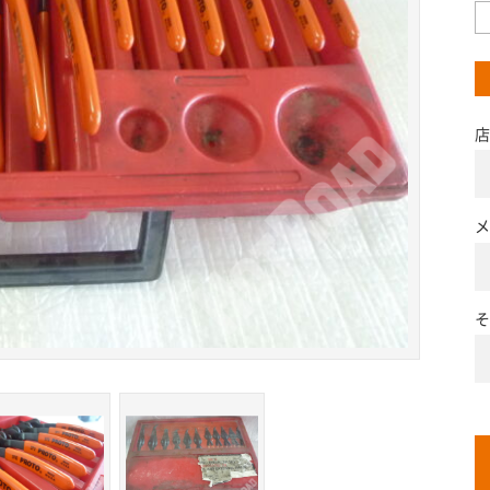
店
メ
そ