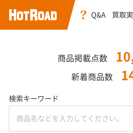
Q&A
買取
10
商品掲載点数
1
新着商品数
検索キーワード