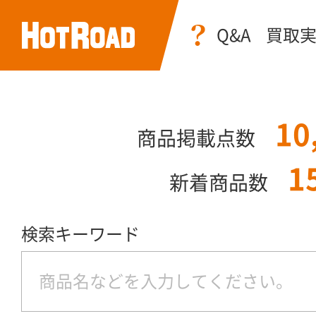
Q&A
買取
10
商品掲載点数
1
新着商品数
検索キーワード