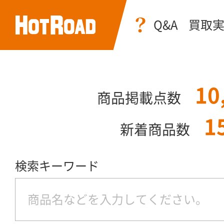
Q&A
買取
10
商品掲載点数
1
新着商品数
検索キーワード