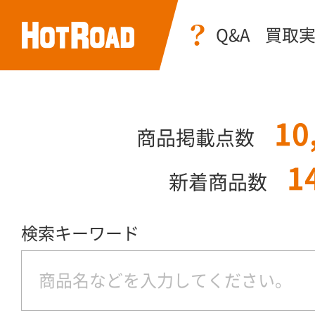
Q&A
買取
10
商品掲載点数
1
新着商品数
検索キーワード