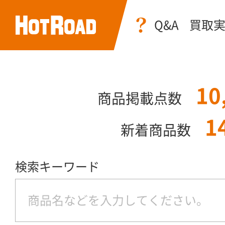
Q&A
買取
10
商品掲載点数
1
新着商品数
検索キーワード