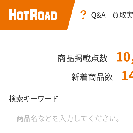
Q&A
買取
10
商品掲載点数
1
新着商品数
検索キーワード