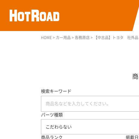
HOME
>
カー用品
>
各務原店
>
【中古品】トヨタ 社外品
検索キーワード
パーツ種類
こだわらない
商品ランク
掲載日