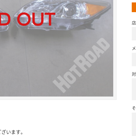
店
メ
対
そ
ございます。