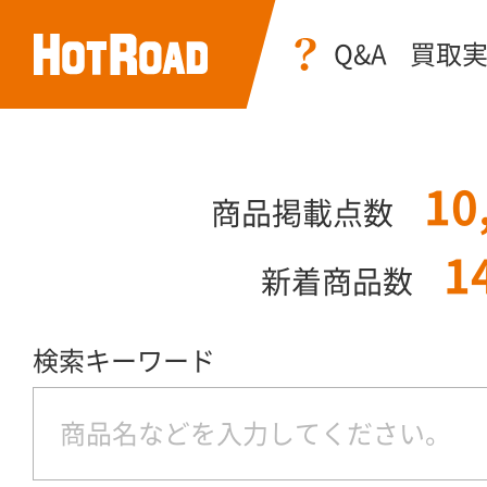
Q&A
買取
10
商品掲載点数
1
新着商品数
検索キーワード