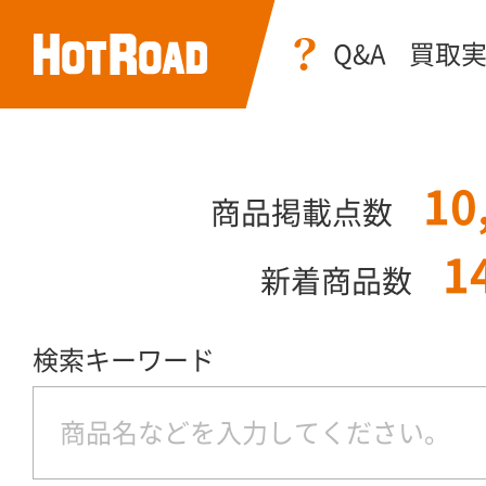
Q&A
買取
10
商品掲載点数
1
新着商品数
検索キーワード