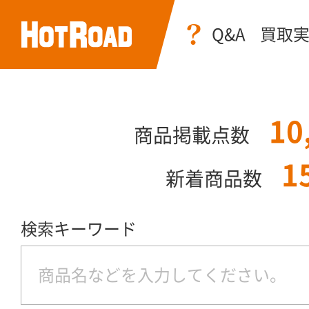
Q&A
買取
10
商品掲載点数
1
新着商品数
検索キーワード