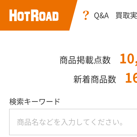
Q&A
買取
10
商品掲載点数
1
新着商品数
検索キーワード