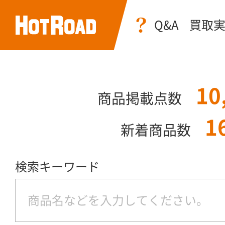
Q&A
買取
10
商品掲載点数
1
新着商品数
検索キーワード