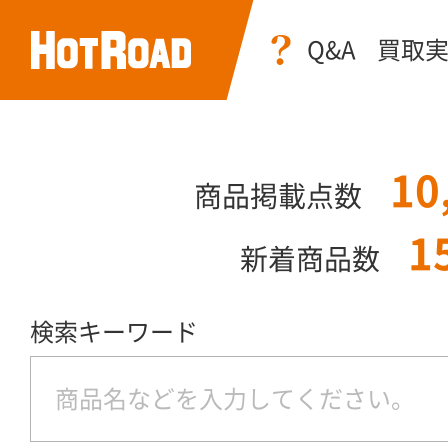
Q&A
買取
10
商品掲載点数
1
新着商品数
検索キーワード