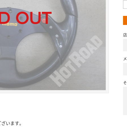
店
メ
そ
ございます。