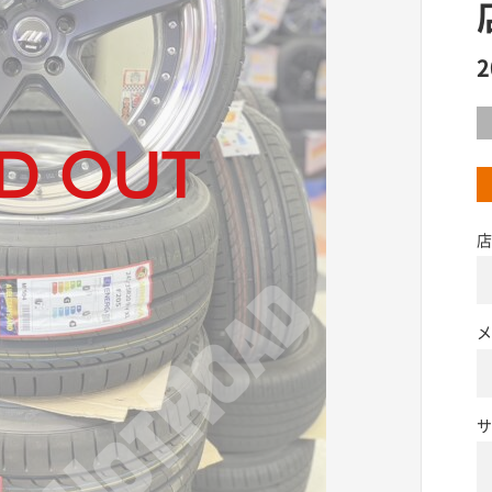
店
メ
サ