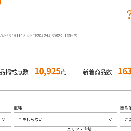
5J+33 5H114.3 ﾐﾈﾙﾊﾞF205 245/35R20 【豊田店】
10,925
16
商品掲載点数
点
新着商品数
車種
商品
こだわらない
こ
エリア・店舗