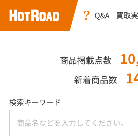
Q&A
買取
10
商品掲載点数
1
新着商品数
検索キーワード