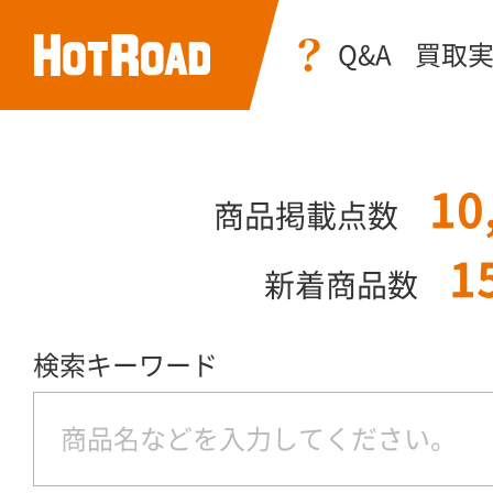
Q&A
買取
10
商品掲載点数
1
新着商品数
検索キーワード