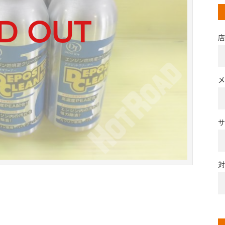
店
メ
サ
対