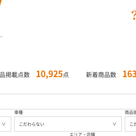
ー
10,925
16
商品掲載点数
点
新着商品数
車種
商品
こだわらない
こ
エリア・店舗