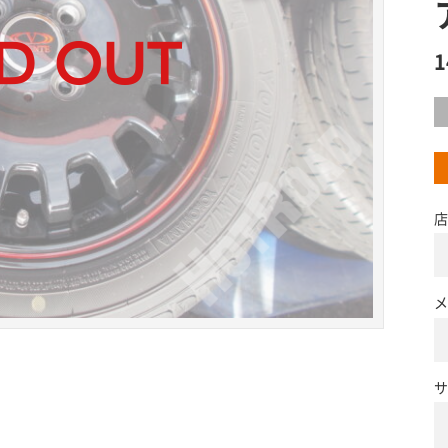
店
メ
サ