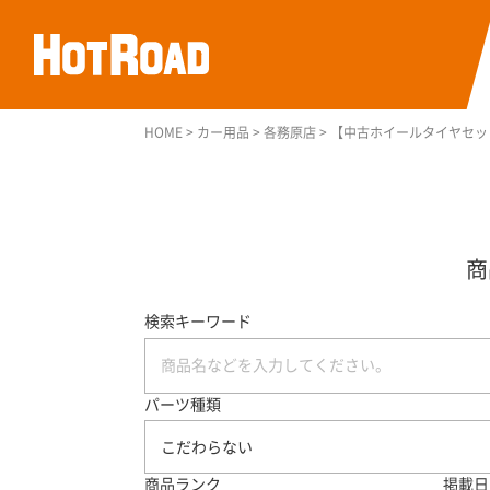
HOME
>
カー用品
>
各務原店
>
【中古ホイールタイヤセット】
検索キーワード
パーツ種類
こだわらない
商品ランク
掲載日