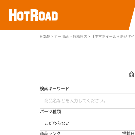
HOME
>
カー用品
>
各務原店
>
【中古ホイール + 新品タイヤセ
検索キーワード
パーツ種類
こだわらない
商品ランク
掲載日