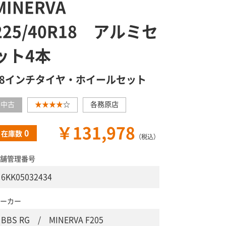
MINERVA
225/40R18 アルミセ
ット4本
18インチタイヤ・ホイールセット
中古
★★★★
☆
各務原店
￥131,978
0
在庫数
（税込）
舗管理番号
6KK05032434
ーカー
BBS RG / MINERVA F205