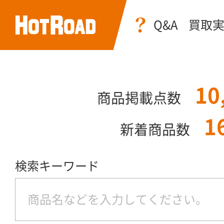
Q&A
買取
10
商品掲載点数
1
新着商品数
検索キーワード