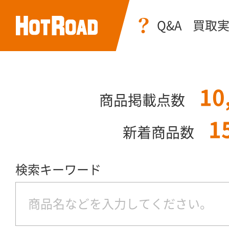
Q&A
買取
10
商品掲載点数
1
新着商品数
検索キーワード