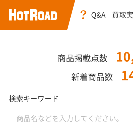
Q&A
買取
10
商品掲載点数
1
新着商品数
検索キーワード