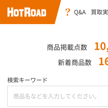
Q&A
買取
10
商品掲載点数
1
新着商品数
検索キーワード