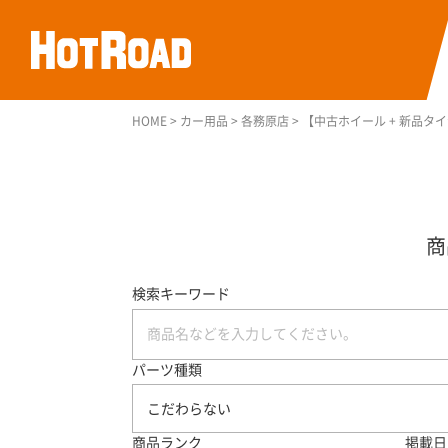
HOME
>
カー用品
>
各務原店
>
【中古ホイール + 新品タイヤセッ
検索キーワード
パーツ種類
こだわらない
商品ランク
掲載日