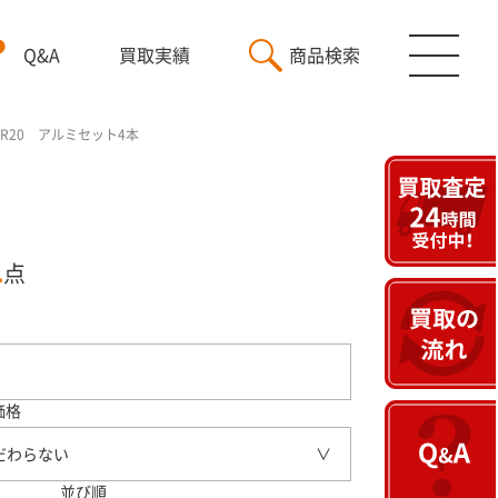
Q&A
買取実績
商品検索
/35R20 アルミセット4本
1
点
価格
だわらない
並び順