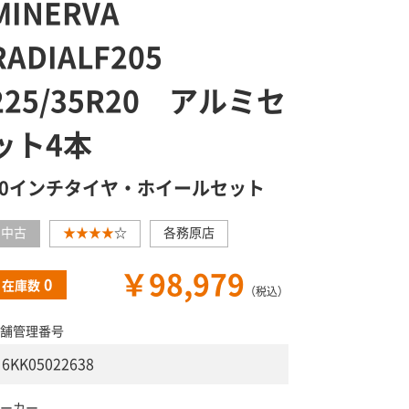
MINERVA
RADIALF205
225/35R20 アルミセ
ット4本
20インチタイヤ・ホイールセット
中古
★★★★
☆
各務原店
￥98,979
0
在庫数
（税込）
舗管理番号
6KK05022638
ーカー